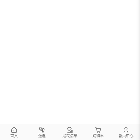
首頁
逛逛
追蹤清單
購物車
會員中心