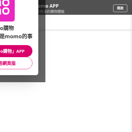
下載momo APP
開啟
給你3倍流暢度的購物體驗
請輸入搜尋關鍵字
o購物
是momo的事
家電
/
掃地機
/
掃地機品牌
/
小米
o購物」APP
館長推薦
月銷量
新上市
價格
評價
用網頁版
很抱歉，沒有篩選到符合條件的商品
您可以調整篩選條件試試看