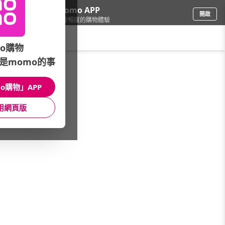
下載momo APP
開啟
給你3倍流暢度的購物體驗
請輸入搜尋關鍵字
o購物
是momo的事
家電
/
掃地機
/
掃地機品牌
/
AOC
o購物」APP
館長推薦
月銷量
新上市
價格
評價
用網頁版
很抱歉，沒有篩選到符合條件的商品
您可以調整篩選條件試試看