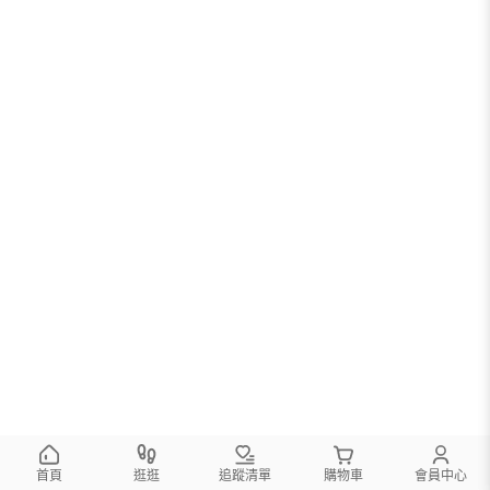
首頁
逛逛
追蹤清單
購物車
會員中心