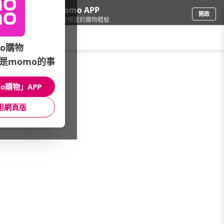
下載momo APP
開啟
給你3倍流暢度的購物體驗
請輸入搜尋關鍵字
o購物
是momo的事
家電
/
掃地機
/
掃地機品牌
/
Yeedi
o購物」APP
館長推薦
月銷量
新上市
價格
評價
用網頁版
很抱歉，沒有篩選到符合條件的商品
您可以調整篩選條件試試看