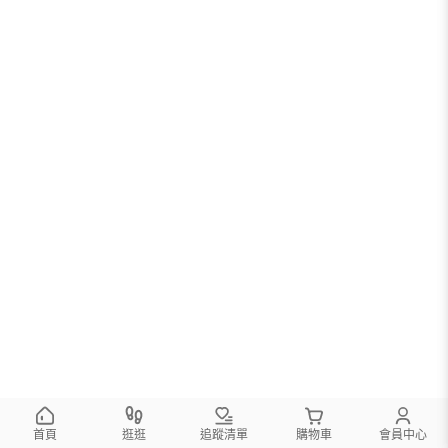
首頁
逛逛
追蹤清單
購物車
會員中心