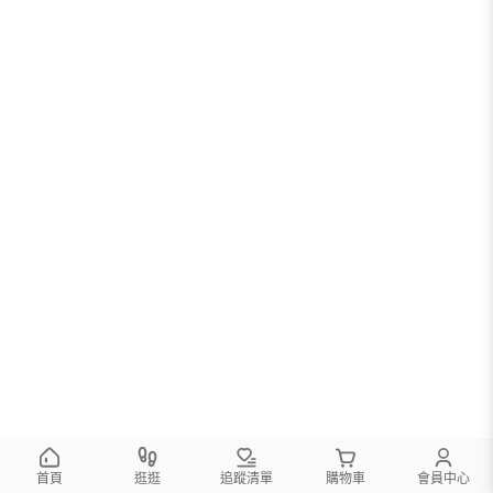
首頁
逛逛
追蹤清單
購物車
會員中心