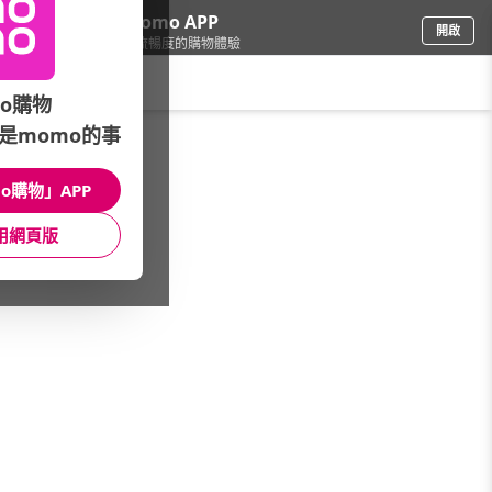
下載momo APP
開啟
給你3倍流暢度的購物體驗
請輸入搜尋關鍵字
o購物
是momo的事
家電
/
掃地機
/
本月主打
/
追覓科技新品上市
o購物」APP
館長推薦
月銷量
新上市
價格
評價
用網頁版
很抱歉，沒有篩選到符合條件的商品
您可以調整篩選條件試試看