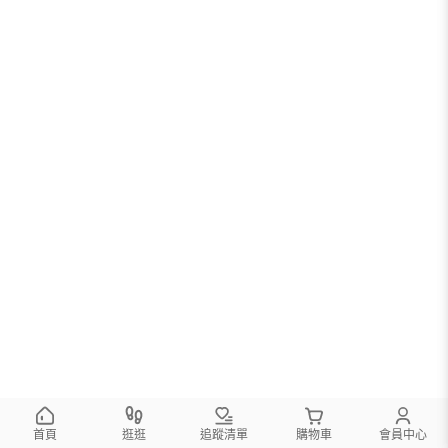
首頁
逛逛
追蹤清單
購物車
會員中心