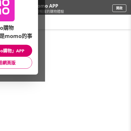
下載momo APP
開啟
給你3倍流暢度的購物體驗
請輸入搜尋關鍵字
o購物
是momo的事
家電
/
冷氣/暖氣
/
其他品牌
/
DigiKing數位新貴
o購物」APP
館長推薦
月銷量
新上市
價格
評價
用網頁版
很抱歉，沒有篩選到符合條件的商品
您可以調整篩選條件試試看