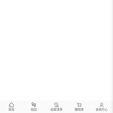
首頁
逛逛
追蹤清單
購物車
會員中心