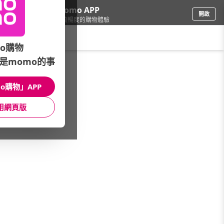
下載momo APP
開啟
給你3倍流暢度的購物體驗
請輸入搜尋關鍵字
o購物
是momo的事
家電
/
冷氣/暖氣
/
其他品牌
/
RECHI 瑞智
o購物」APP
館長推薦
月銷量
新上市
價格
評價
用網頁版
很抱歉，沒有篩選到符合條件的商品
您可以調整篩選條件試試看