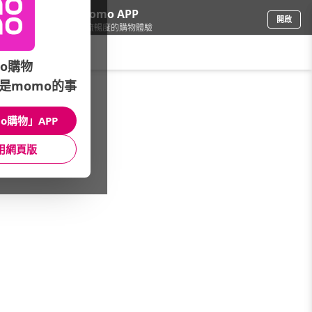
下載momo APP
開啟
給你3倍流暢度的購物體驗
請輸入搜尋關鍵字
o購物
是momo的事
家電
/
照明/整燙裁縫
/
縫紉機品牌(筆劃)
/
車樂美
o購物」APP
館長推薦
月銷量
新上市
價格
評價
用網頁版
很抱歉，沒有篩選到符合條件的商品
您可以調整篩選條件試試看