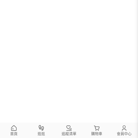
首頁
逛逛
追蹤清單
購物車
會員中心