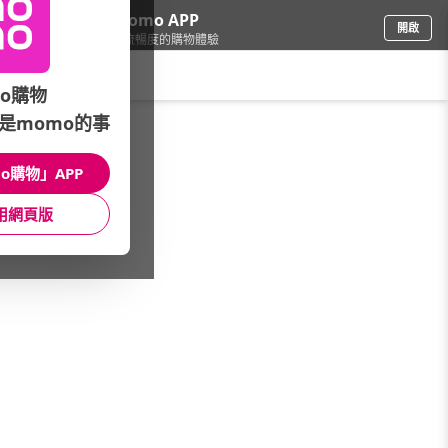
下載momo APP
開啟
給你3倍流暢度的購物體驗
請輸入搜尋關鍵字
o購物
是momo的事
家電
/
照明/整燙裁縫
/
縫紉機品牌(筆劃)
/
喜佳 NCC
o購物」APP
館長推薦
月銷量
新上市
價格
評價
用網頁版
很抱歉，沒有篩選到符合條件的商品
您可以調整篩選條件試試看