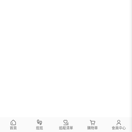
首頁
逛逛
追蹤清單
購物車
會員中心