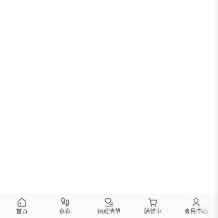
首頁
逛逛
追蹤清單
購物車
會員中心