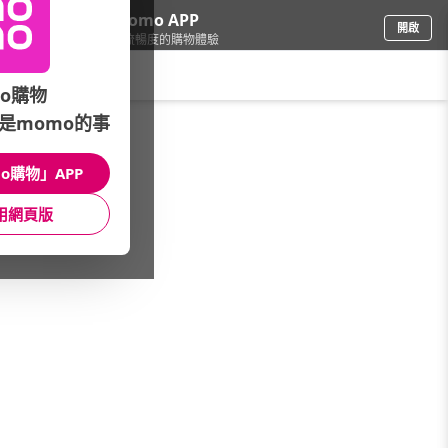
下載momo APP
開啟
給你3倍流暢度的購物體驗
請輸入搜尋關鍵字
o購物
是momo的事
家電
/
照明/整燙裁縫
/
護眼檯燈品牌(筆劃)
/
國際牌
o購物」APP
館長推薦
月銷量
新上市
價格
評價
用網頁版
很抱歉，沒有篩選到符合條件的商品
您可以調整篩選條件試試看