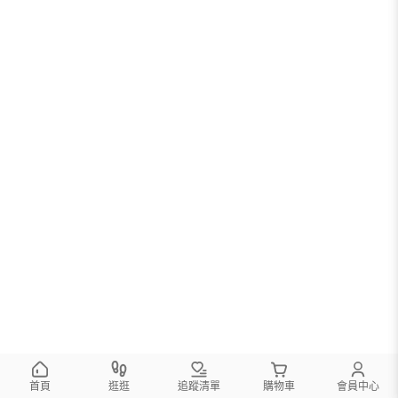
首頁
逛逛
追蹤清單
購物車
會員中心