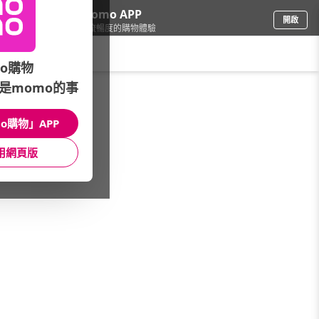
下載momo APP
開啟
給你3倍流暢度的購物體驗
請輸入搜尋關鍵字
o購物
是momo的事
家電
/
照明/整燙裁縫
/
護眼檯燈
/
座夾兩用
o購物」APP
館長推薦
月銷量
新上市
價格
評價
用網頁版
很抱歉，沒有篩選到符合條件的商品
您可以調整篩選條件試試看