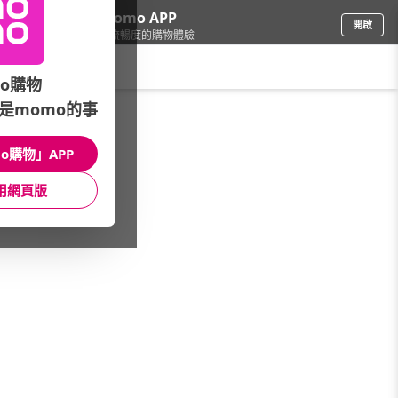
下載momo APP
開啟
給你3倍流暢度的購物體驗
請輸入搜尋關鍵字
o購物
是momo的事
家電
/
照明/整燙裁縫
/
護眼檯燈
/
充電式
o購物」APP
館長推薦
月銷量
新上市
價格
評價
用網頁版
很抱歉，沒有篩選到符合條件的商品
您可以調整篩選條件試試看