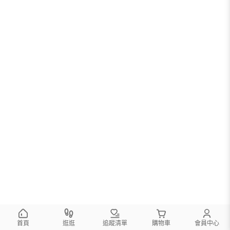
首頁
逛逛
追蹤清單
購物車
會員中心