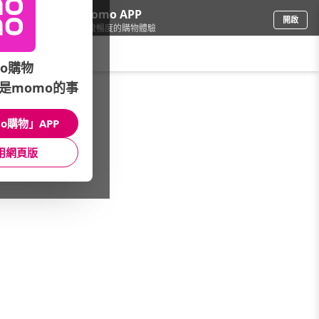
下載momo APP
開啟
給你3倍流暢度的購物體驗
請輸入搜尋關鍵字
o購物
是momo的事
家電
/
電鍋/電子鍋
/
電子鍋品牌總覽
/
特福Tefal
o購物」APP
館長推薦
月銷量
新上市
價格
評價
用網頁版
很抱歉，沒有篩選到符合條件的商品
您可以調整篩選條件試試看