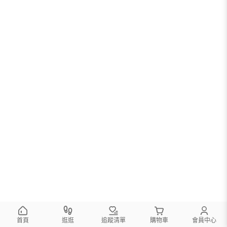
首頁
逛逛
追蹤清單
購物車
會員中心