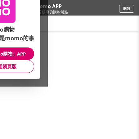
下載momo APP
開啟
給你3倍流暢度的購物體驗
請輸入搜尋關鍵字
o購物
是momo的事
家電
/
快煮壺/熱水瓶
/
品牌總覽
/
大家源
o購物」APP
館長推薦
月銷量
新上市
價格
評價
用網頁版
很抱歉，沒有篩選到符合條件的商品
您可以調整篩選條件試試看