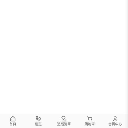
首頁
逛逛
追蹤清單
購物車
會員中心