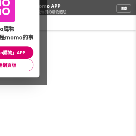
下載momo APP
開啟
給你3倍流暢度的購物體驗
請輸入搜尋關鍵字
o購物
是momo的事
家電
/
廚衛三機館
/
瓦斯爐類型
/
瓦斯爐配件
o購物」APP
館長推薦
月銷量
新上市
價格
評價
用網頁版
很抱歉，沒有篩選到符合條件的商品
您可以調整篩選條件試試看