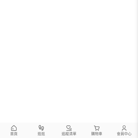
首頁
逛逛
追蹤清單
購物車
會員中心