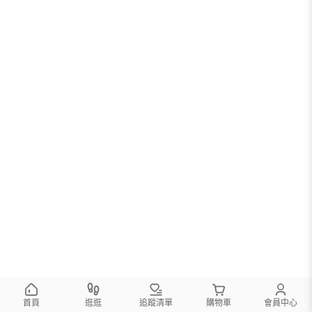
首頁
逛逛
追蹤清單
購物車
會員中心