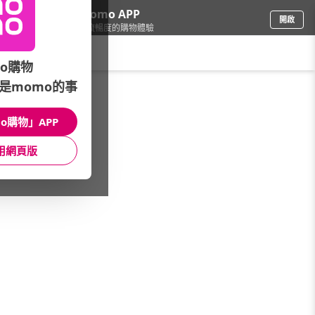
下載momo APP
開啟
給你3倍流暢度的購物體驗
請輸入搜尋關鍵字
o購物
是momo的事
家電
/
冰箱
/
找款式
/
崁入/抽屜式
o購物」APP
館長推薦
月銷量
新上市
價格
評價
用網頁版
很抱歉，沒有篩選到符合條件的商品
您可以調整篩選條件試試看