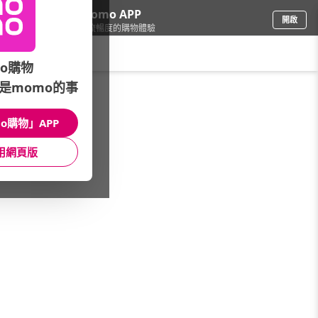
下載momo APP
開啟
給你3倍流暢度的購物體驗
請輸入搜尋關鍵字
o購物
是momo的事
精品/飾品
/
黃金/金飾
/
品牌總覽
/
甜蜜約定2sweet
o購物」APP
館長推薦
月銷量
新上市
價格
評價
用網頁版
很抱歉，沒有篩選到符合條件的商品
您可以調整篩選條件試試看