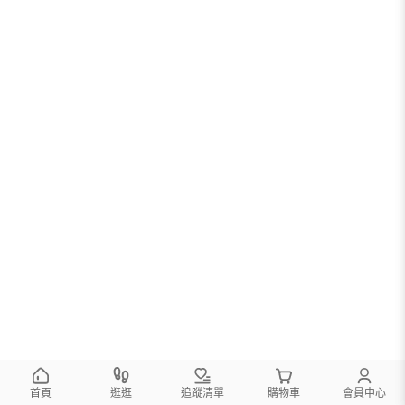
首頁
逛逛
追蹤清單
購物車
會員中心