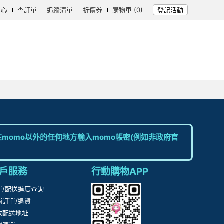
中心
查訂單
追蹤清單
折價券
購物車 (0)
登記活動
女時尚
男時尚
精品/飾品
彩妝保養
個人清潔
日用/紙品
母