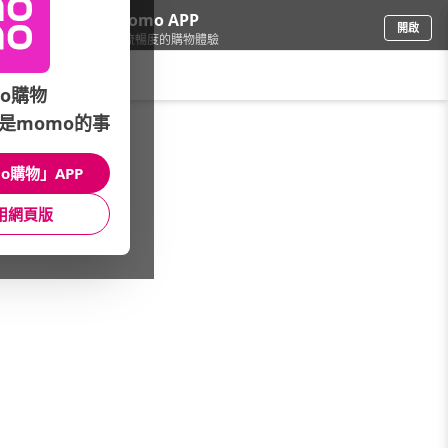
下載momo APP
開啟
給你3倍流暢度的購物體驗
請輸入搜尋關鍵字
o購物
是momo的事
精品/飾品
/
精品配飾
/
精品配件
o購物」APP
館長推薦
月銷量
新上市
價格
評價
用網頁版
很抱歉，沒有篩選到符合條件的商品
您可以調整篩選條件試試看