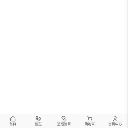
首頁
逛逛
追蹤清單
購物車
會員中心