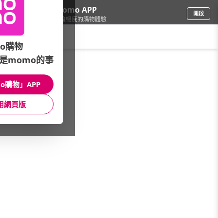
下載momo APP
開啟
給你3倍流暢度的購物體驗
請輸入搜尋關鍵字
o購物
是momo的事
精品/飾品
/
精品配飾
/
精品服飾
/
CANADA GOOSE
o購物」APP
館長推薦
月銷量
新上市
價格
評價
用網頁版
很抱歉，沒有篩選到符合條件的商品
您可以調整篩選條件試試看