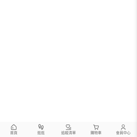
首頁
逛逛
追蹤清單
購物車
會員中心