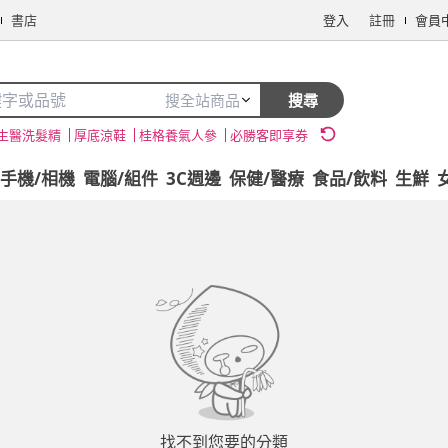
書店
登入
註冊
會員
搜全站商品
搜尋
生醫洗髮精
厚底涼鞋
桂格養氣人參
必勝客即享券
手機/相機
電腦/組件
3C週邊
保健/醫療
食品/飲料
生鮮
找不到您要的分類