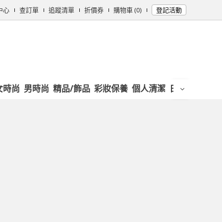
中心
查訂單
追蹤清單
折價券
購物車 (0)
登記活動
女時尚
男時尚
精品/飾品
彩妝保養
個人清潔
日用/紙品
母