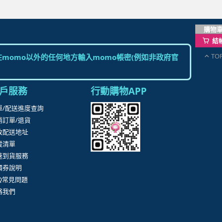
購物
結
TO
momo以外的任何地方輸入momo帳密(例如非政府官
戶服務
行動購物APP
單/配送進度查詢
消訂單/退貨
改配送地址
蹤清單
速到貨服務
價券說明
AQ常見問題
絡我們