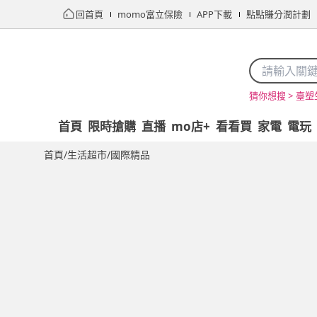
回首頁
momo富立保險
APP下載
點點賺分潤計劃
臺塑
猜你想搜 >
首頁
限時搶購
直播
mo店+
看看買
家電
電玩
首頁
/
生活超市
/
國際精品