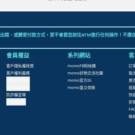
出錯、或變更付款方式，更不會要您前往ATM進行任何操作！不應在
會員權益
系列網站
客
客戶隱私權政策
momoFB粉絲團
訂
客戶權利義務
momo好物交流社團
取
網路安全標章
momo官方IG
更
包裝減量標章
momo富立保險
追
防詐騙宣導
快
碳足跡標籤
折
F
聯