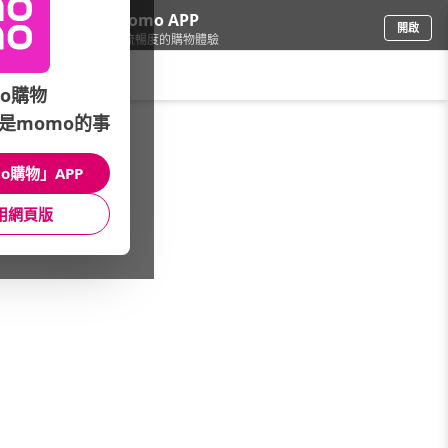
下載momo APP
開啟
給你3倍流暢度的購物體驗
請輸入搜尋關鍵字
o購物
是momo的事
綠色生活
/
綠色生活館│有機認證•環保減塑
/
推薦品牌
/
okogreen 生態綠
o購物」APP
館長推薦
月銷量
新上市
價格
評價
用網頁版
很抱歉，沒有篩選到符合條件的商品
您可以調整篩選條件試試看