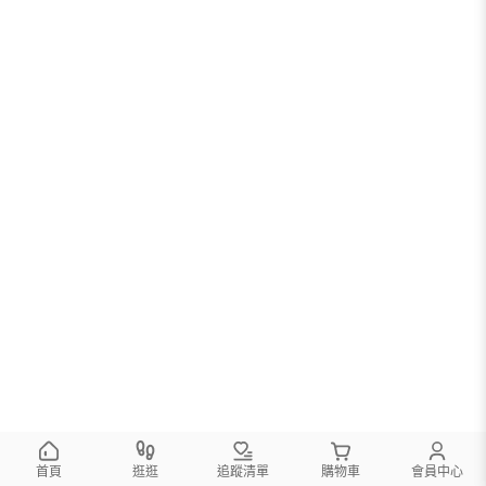
首頁
逛逛
追蹤清單
購物車
會員中心