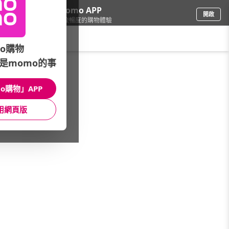
下載momo APP
開啟
給你3倍流暢度的購物體驗
請輸入搜尋關鍵字
o購物
是momo的事
綠色生活
/
綠色生活館│有機認證•環保減塑
/
推薦品牌
/
BuDer 標達
o購物」APP
館長推薦
月銷量
新上市
價格
評價
用網頁版
很抱歉，沒有篩選到符合條件的商品
您可以調整篩選條件試試看