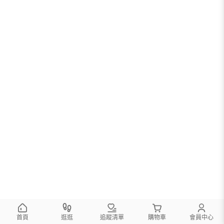
首頁
逛逛
追蹤清單
購物車
會員中心