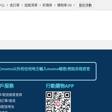
中心
查訂單
追蹤清單
折價券
購物車 (0)
登記活動
女時尚
男時尚
精品/飾品
彩妝保養
個人清潔
日用/紙品
母