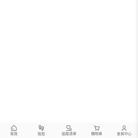
首頁
逛逛
追蹤清單
購物車
會員中心