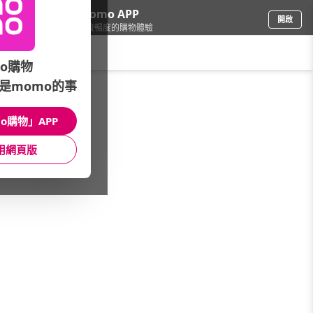
下載momo APP
開啟
給你3倍流暢度的購物體驗
請輸入搜尋關鍵字
o購物
是momo的事
票券
/
美食餐券
/
本月主打
/
火鍋/燒烤★必吃推薦
o購物」APP
館長推薦
月銷量
新上市
價格
評價
用網頁版
很抱歉，沒有篩選到符合條件的商品
您可以調整篩選條件試試看