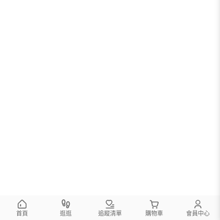
首頁
逛逛
追蹤清單
購物車
會員中心