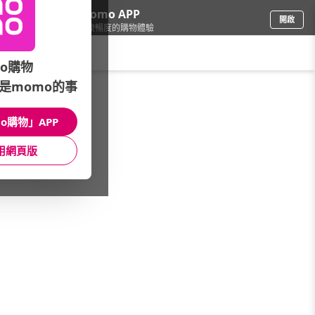
下載momo APP
開啟
給你3倍流暢度的購物體驗
請輸入搜尋關鍵字
o購物
是momo的事
票券
/
美食餐券
/
精選大牌
/
摩斯漢堡
o購物」APP
館長推薦
月銷量
新上市
價格
評價
用網頁版
很抱歉，沒有篩選到符合條件的商品
您可以調整篩選條件試試看