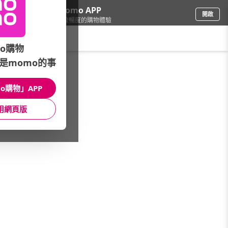
下載momo APP
開啟
給你3倍流暢度的購物體驗
請輸入搜尋關鍵字
o購物
是momo的事
票券
/
美食餐券
/
精選大牌
/
漢堡王
o購物」APP
館長推薦
月銷量
新上市
價格
評價
用網頁版
很抱歉，沒有篩選到符合條件的商品
您可以調整篩選條件試試看