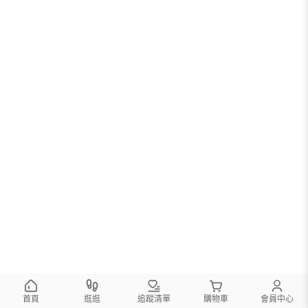
首頁
逛逛
追蹤清單
購物車
會員中心