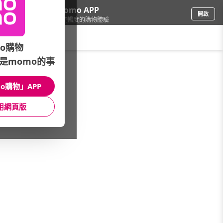
下載momo APP
開啟
給你3倍流暢度的購物體驗
請輸入搜尋關鍵字
o購物
是momo的事
票券
/
美食餐券
/
精選大牌
/
肯德基
o購物」APP
館長推薦
月銷量
新上市
價格
評價
用網頁版
很抱歉，沒有篩選到符合條件的商品
您可以調整篩選條件試試看