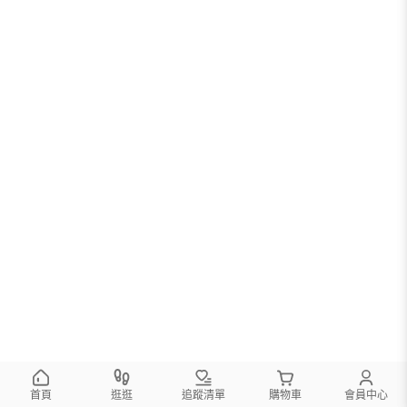
首頁
逛逛
追蹤清單
購物車
會員中心