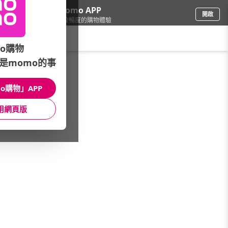
下載momo APP
開啟
給你3倍流暢度的購物體驗
請輸入搜尋關鍵字
o購物
是momo的事
票券
/
美食餐券
/
精選大牌
/
饗賓集團
o購物」APP
館長推薦
月銷量
新上市
價格
評價
用網頁版
很抱歉，沒有篩選到符合條件的商品
您可以調整篩選條件試試看