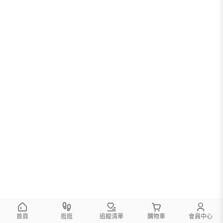
首頁
逛逛
追蹤清單
購物車
會員中心