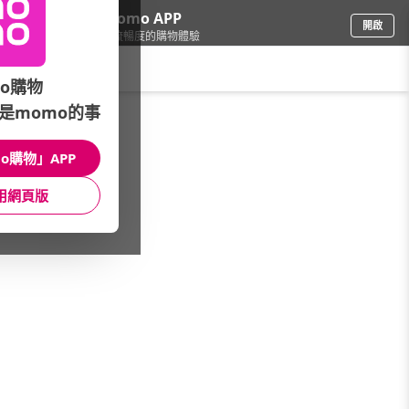
下載momo APP
開啟
給你3倍流暢度的購物體驗
請輸入搜尋關鍵字
o購物
是momo的事
票券
/
玩樂/生活券
/
溫泉泡湯
/
泡湯+美食
o購物」APP
館長推薦
月銷量
新上市
價格
評價
用網頁版
很抱歉，沒有篩選到符合條件的商品
您可以調整篩選條件試試看