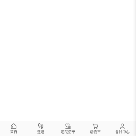
首頁
逛逛
追蹤清單
購物車
會員中心