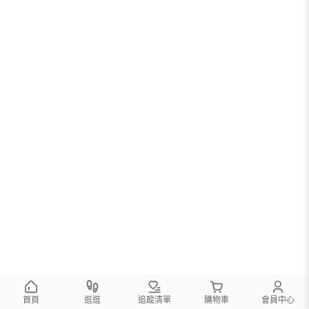
首頁
逛逛
追蹤清單
購物車
會員中心