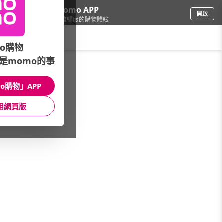
下載momo APP
開啟
給你3倍流暢度的購物體驗
請輸入搜尋關鍵字
o購物
是momo的事
票券
/
玩樂/生活券
/
玩樂品牌
/
小人國
o購物」APP
館長推薦
月銷量
新上市
價格
評價
用網頁版
很抱歉，沒有篩選到符合條件的商品
您可以調整篩選條件試試看