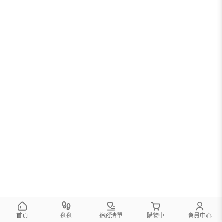
首頁
逛逛
追蹤清單
購物車
會員中心