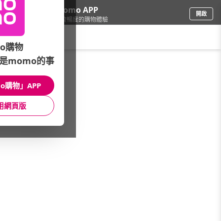
下載momo APP
開啟
給你3倍流暢度的購物體驗
請輸入搜尋關鍵字
o購物
是momo的事
票券
/
玩樂/生活券
/
溫泉品牌
/
鳳凰德陽川
o購物」APP
館長推薦
月銷量
新上市
價格
評價
用網頁版
很抱歉，沒有篩選到符合條件的商品
您可以調整篩選條件試試看