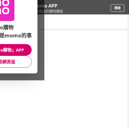
下載momo APP
開啟
給你3倍流暢度的購物體驗
請輸入搜尋關鍵字
o購物
是momo的事
票券
/
玩樂/生活券
/
溫泉品牌
/
礁溪東旅
o購物」APP
館長推薦
月銷量
新上市
價格
評價
用網頁版
很抱歉，沒有篩選到符合條件的商品
您可以調整篩選條件試試看