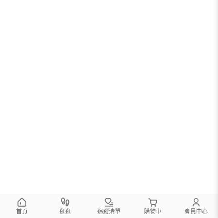
首頁
逛逛
追蹤清單
購物車
會員中心