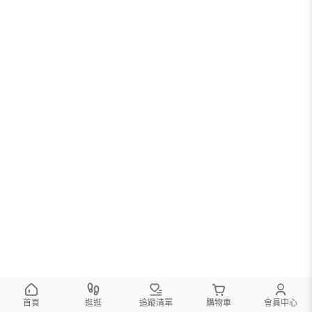
首頁
逛逛
追蹤清單
購物車
會員中心