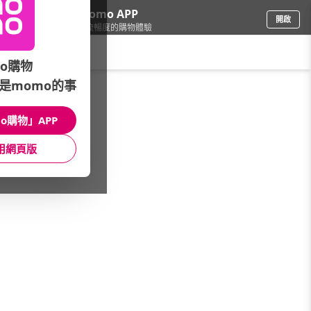
下載momo APP
開啟
給你3倍流暢度的購物體驗
請輸入搜尋關鍵字
o購物
是momo的事
票券
/
玩樂/生活券
/
地區分類
/
東台灣
o購物」APP
館長推薦
月銷量
新上市
價格
評價
用網頁版
很抱歉，沒有篩選到符合條件的商品
您可以調整篩選條件試試看