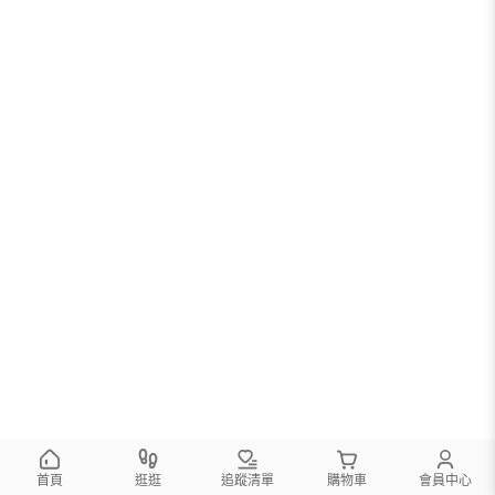
首頁
逛逛
追蹤清單
購物車
會員中心