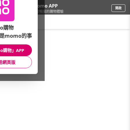
下載momo APP
開啟
給你3倍流暢度的購物體驗
請輸入搜尋關鍵字
o購物
是momo的事
票券
/
玩樂/生活券
/
本月主打
/
搶先購★期間限定
o購物」APP
館長推薦
月銷量
新上市
價格
評價
用網頁版
很抱歉，沒有篩選到符合條件的商品
您可以調整篩選條件試試看