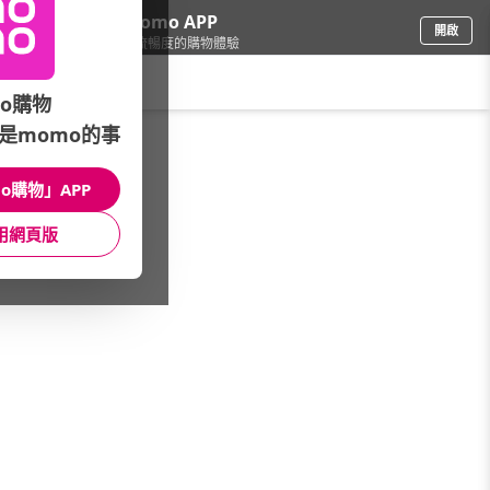
下載momo APP
開啟
給你3倍流暢度的購物體驗
請輸入搜尋關鍵字
o購物
是momo的事
票券
/
美容舒壓券
/
美體護膚品牌
/
ON SPA
o購物」APP
館長推薦
月銷量
新上市
價格
評價
用網頁版
很抱歉，沒有篩選到符合條件的商品
您可以調整篩選條件試試看