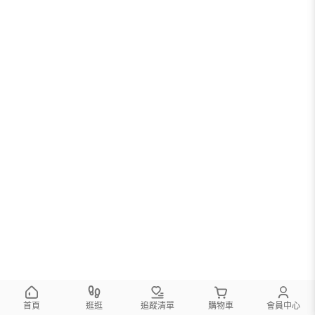
首頁
逛逛
追蹤清單
購物車
會員中心