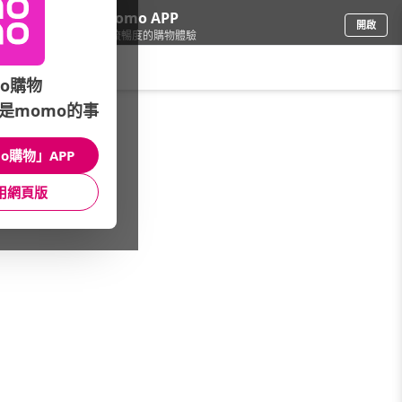
下載momo APP
開啟
給你3倍流暢度的購物體驗
請輸入搜尋關鍵字
o購物
是momo的事
日用/紙品
/
洗衣精/粉
/
品牌總覽
/
毛寶
o購物」APP
館長推薦
月銷量
新上市
價格
評價
用網頁版
很抱歉，沒有篩選到符合條件的商品
您可以調整篩選條件試試看