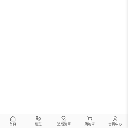
首頁
逛逛
追蹤清單
購物車
會員中心