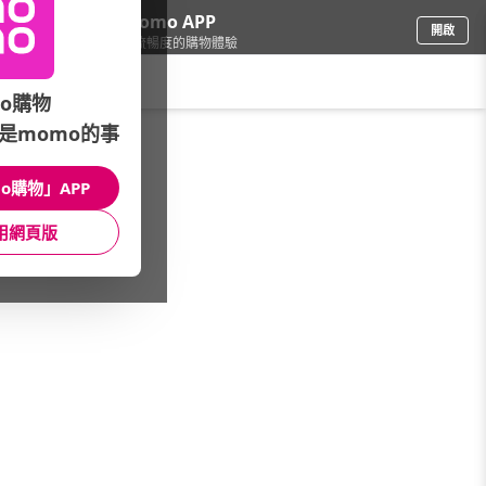
下載momo APP
開啟
給你3倍流暢度的購物體驗
請輸入搜尋關鍵字
o購物
是momo的事
日用/紙品
/
洗衣精/粉
/
品牌總覽
/
美國 Method 美則
o購物」APP
館長推薦
月銷量
新上市
價格
評價
用網頁版
很抱歉，沒有篩選到符合條件的商品
您可以調整篩選條件試試看