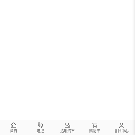
首頁
逛逛
追蹤清單
購物車
會員中心