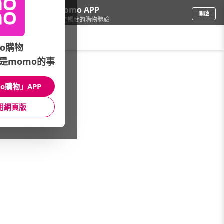
下載momo APP
開啟
給你3倍流暢度的購物體驗
請輸入搜尋關鍵字
o購物
是momo的事
日用/紙品
/
洗衣精/粉
/
品牌總覽
/
皂福
o購物」APP
館長推薦
月銷量
新上市
價格
評價
用網頁版
很抱歉，沒有篩選到符合條件的商品
您可以調整篩選條件試試看