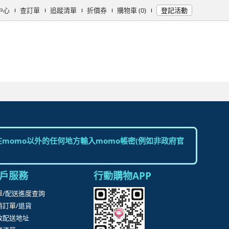
中心
查訂單
追蹤清單
折價券
購物車 (0)
登記活動
女時尚
男時尚
精品/飾品
彩妝保養
個人清潔
日用/紙品
母