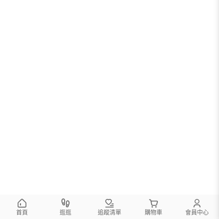
首頁
逛逛
追蹤清單
購物車
會員中心