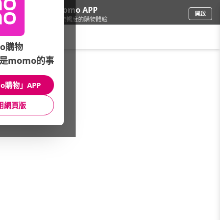
下載momo APP
開啟
給你3倍流暢度的購物體驗
請輸入搜尋關鍵字
o購物
是momo的事
日用/紙品
/
洗衣精/粉
/
本月主打
/
3/1-3/7洗衣嘗鮮組
o購物」APP
館長推薦
月銷量
新上市
價格
評價
用網頁版
很抱歉，沒有篩選到符合條件的商品
您可以調整篩選條件試試看