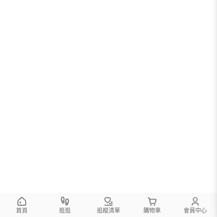
首頁
逛逛
追蹤清單
購物車
會員中心