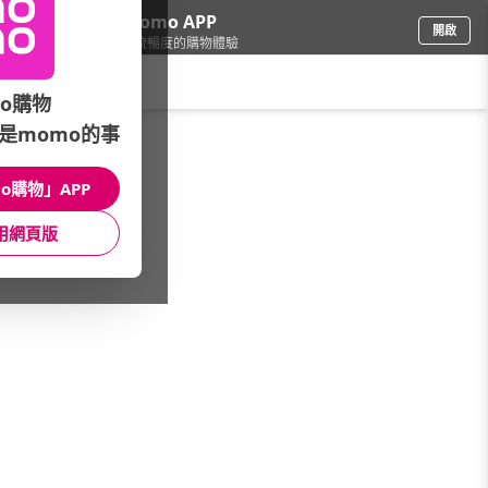
下載momo APP
開啟
給你3倍流暢度的購物體驗
請輸入搜尋關鍵字
o購物
是momo的事
日用/紙品
/
洗衣精/粉
/
品牌總覽
/
白鴿
o購物」APP
館長推薦
月銷量
新上市
價格
評價
用網頁版
很抱歉，沒有篩選到符合條件的商品
您可以調整篩選條件試試看