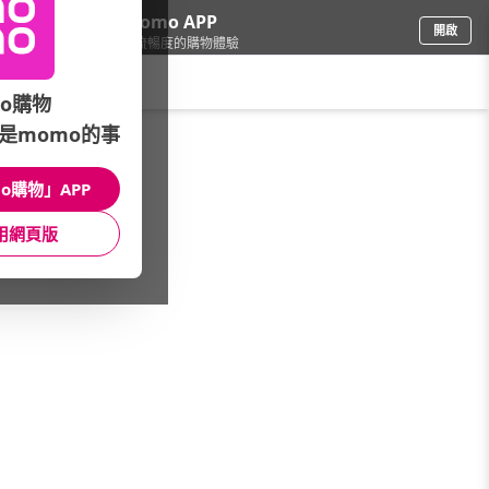
下載momo APP
開啟
給你3倍流暢度的購物體驗
請輸入搜尋關鍵字
o購物
是momo的事
日用/紙品
/
清潔工具
/
掃把
o購物」APP
館長推薦
月銷量
新上市
價格
評價
用網頁版
很抱歉，沒有篩選到符合條件的商品
您可以調整篩選條件試試看