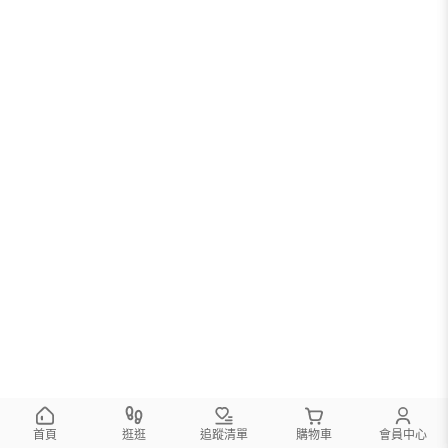
首頁
逛逛
追蹤清單
購物車
會員中心