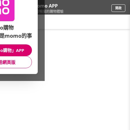
下載momo APP
開啟
給你3倍流暢度的購物體驗
請輸入搜尋關鍵字
o購物
是momo的事
日用/紙品
/
清潔劑
o購物」APP
本館精選商品
用網頁版
館長推薦
月銷量
新上市
價格
評價
很抱歉，沒有篩選到符合條件的商品