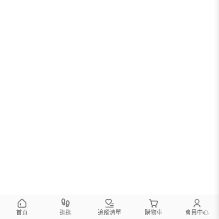
您可以調整篩選條件試試看
首頁
逛逛
追蹤清單
購物車
會員中心