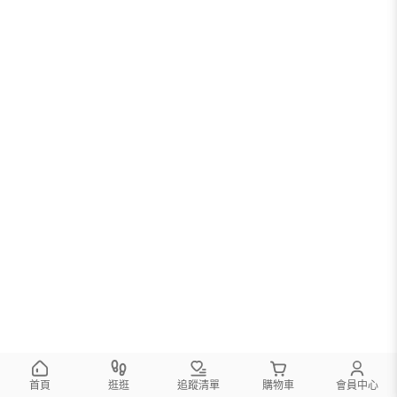
首頁
逛逛
追蹤清單
購物車
會員中心