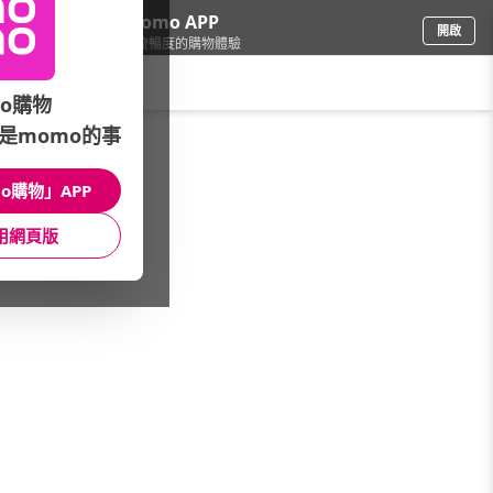
下載momo APP
開啟
給你3倍流暢度的購物體驗
請輸入搜尋關鍵字
o購物
是momo的事
日用/紙品
/
除蟲除濕
/
殺蟑除蟲品牌
/
澄朗/福來朗
o購物」APP
館長推薦
月銷量
新上市
價格
評價
用網頁版
很抱歉，沒有篩選到符合條件的商品
您可以調整篩選條件試試看