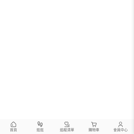
首頁
逛逛
追蹤清單
購物車
會員中心