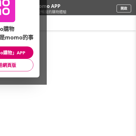
下載momo APP
開啟
給你3倍流暢度的購物體驗
請輸入搜尋關鍵字
o購物
是momo的事
日用/紙品
/
momo超市
/
食品-推薦品牌
/
悅氏
o購物」APP
館長推薦
月銷量
新上市
價格
評價
用網頁版
很抱歉，沒有篩選到符合條件的商品
您可以調整篩選條件試試看