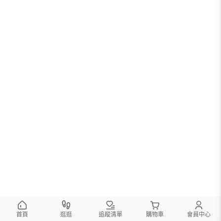
首頁
逛逛
追蹤清單
購物車
會員中心