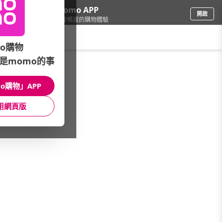
下載momo APP
開啟
給你3倍流暢度的購物體驗
請輸入搜尋關鍵字
o購物
是momo的事
日用/紙品
/
洗碗精
/
品牌總覽
/
淨毒五郎
o購物」APP
館長推薦
月銷量
新上市
價格
評價
用網頁版
很抱歉，沒有篩選到符合條件的商品
您可以調整篩選條件試試看