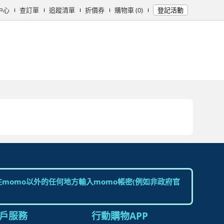
中心
查訂單
追蹤清單
折價券
購物車 (0)
登記活動
女時尚
男時尚
精品/飾品
彩妝保養
個人清潔
日用/紙品
母