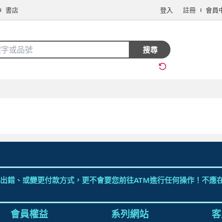
書店
登入
註冊
會員
搜全站商品
搜尋
手機/相機
電腦/組件
3C週邊
保健/醫療
食品/飲料
生鮮