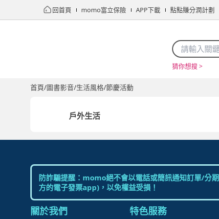
回首頁
momo富立保險
APP下載
點點賺分潤計劃
猜你想搜 >
首頁
限時搶購
直播
mo店+
看看買
家電
電玩
首頁
/
圖書影音
/
生活風格
/
節慶活動
戶外生活