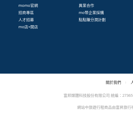
很
防詐騙提醒：momo絕不會以電話或簡訊通知訂單/分期
方的電子發票app)，以免權益受損！
關於我們
特色服務
momo官網
異業合作
招商專區
mo幣企業採購
人才招募
點點賺分潤計劃
mo店+開店