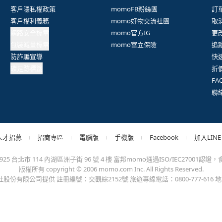
抱歉，沒有篩選到符合條件的商品，您可以調整篩選條件試試看
出錯、或變更付款方式，更不會要您前往ATM進行任何操作！不應在
會員權益
系列網站
客
客戶隱私權政策
momoFB粉絲團
訂
客戶權利義務
momo好物交流社團
取
網路安全標章
momo官方IG
更
包裝減量標章
momo富立保險
追
防詐騙宣導
快