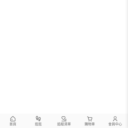
首頁
逛逛
追蹤清單
購物車
會員中心