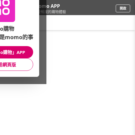
下載momo APP
開啟
給你3倍流暢度的購物體驗
請輸入搜尋關鍵字
o購物
是momo的事
圖書影音
/
考用/政府
/
科技發展
/
工業技術
o購物」APP
館長推薦
月銷量
新上市
價格
評價
用網頁版
很抱歉，沒有篩選到符合條件的商品
您可以調整篩選條件試試看