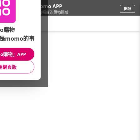
下載momo APP
開啟
給你3倍流暢度的購物體驗
請輸入搜尋關鍵字
o購物
是momo的事
圖書影音
/
童書/教具
/
學習教具
/
點讀系列
o購物」APP
館長推薦
月銷量
新上市
價格
評價
用網頁版
很抱歉，沒有篩選到符合條件的商品
您可以調整篩選條件試試看