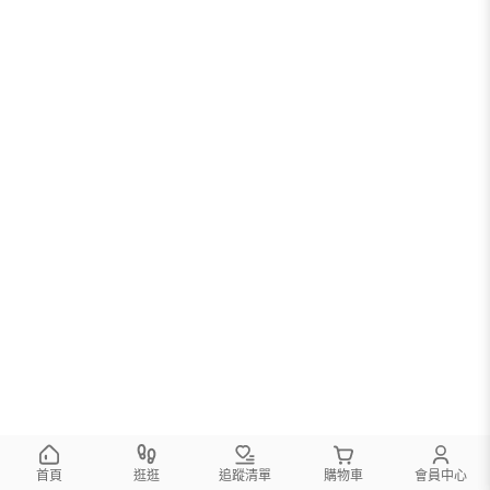
首頁
逛逛
追蹤清單
購物車
會員中心