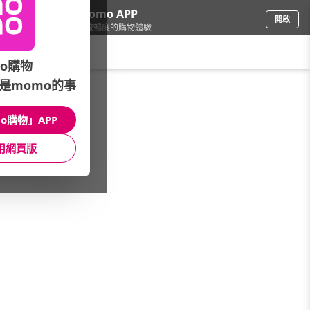
下載momo APP
開啟
給你3倍流暢度的購物體驗
請輸入搜尋關鍵字
o購物
是momo的事
圖書影音
/
童書/教具
/
品牌總覽(筆劃)
/
上誼/信誼
o購物」APP
館長推薦
月銷量
新上市
價格
評價
用網頁版
很抱歉，沒有篩選到符合條件的商品
您可以調整篩選條件試試看