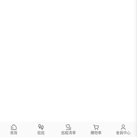
首頁
逛逛
追蹤清單
購物車
會員中心